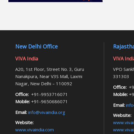
New Delhi Office
Rajastha
VIVA India
VIVA Indi
A20, 1st Floor, Street No. 3, Guru
VPO Sankh
Nanakpura, Near V3S Mall, Laxmi
331303
Nagar, New Delhi – 110092
Office:
+9
Office:
+91-9953716071
Mobile:
+9
Mobile:
+91-9650686071
Email:
info
Email:
info@vivaindia.org
Website:
Website:
www.vivai
www.vivaindia.com
www.vivai