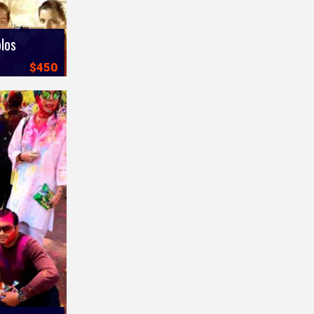
los
$450