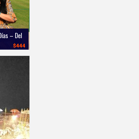
Viaje Triángulo de Oro en 6 Días – Delhi, Agra y Jaipur
$444