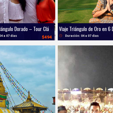
Viajes de Triángulo Dorado – Tour Clásico Delhi, Agra y Jaipur
04 a 07 dias
Duración: 04 a 07 dias
$494