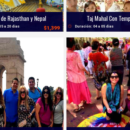
Taj Mahal Con Temp
 de Rajasthan y Nepal
Duración: 04 a 05 dias
15 a 20 dias
$1,399