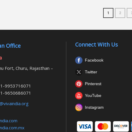
1
2
Connect With Us
n Office
a
Facebook
u Fort, Churu, Rajasthan –
Twitter
Pinterest
1-9953716071
1-9650686071
YouTube
@vivaindia.org
Instagram
ndia.com
ndia.com.mx