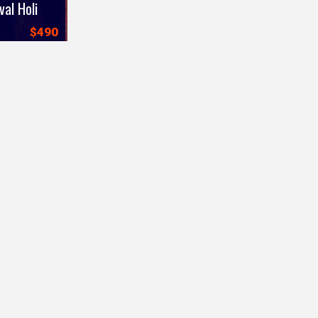
val Holi
$490