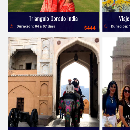
Triangulo Dorado India
Viaje
Duración: 04 a 07 dias
Duración: 
$444