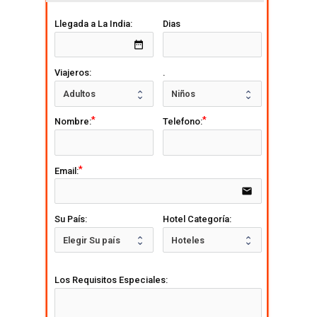
Llegada a La India:
Dias
date_range
Viajeros:
.
Nombre:
Telefono:
Email:
email
Su País:
Hotel Categoría:
Los Requisitos Especiales: