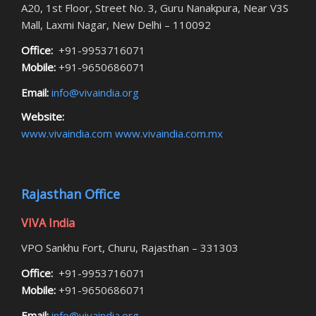
A20, 1st Floor, Street No. 3, Guru Nanakpura, Near V3S
Mall, Laxmi Nagar, New Delhi – 110092
Office:
+91-9953716071
Mobile:
+91-9650686071
Email:
info@vivaindia.org
Website:
www.vivaindia.com
www.vivaindia.com.mx
Rajasthan Office
VIVA India
VPO Sankhu Fort, Churu, Rajasthan – 331303
Office:
+91-9953716071
Mobile:
+91-9650686071
Email:
info@vivaindia.org