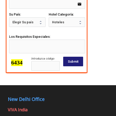
email
Su País:
Hotel Categoría:
Los Requisitos Especiales:
Introduzca código
Submit
New Delhi Office
VIVA India