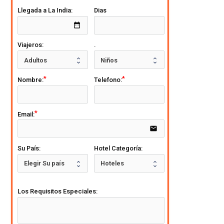
Llegada a La India:
Dias
date_range
Viajeros:
.
Nombre:
Telefono:
Email:
email
Su País:
Hotel Categoría:
Los Requisitos Especiales: