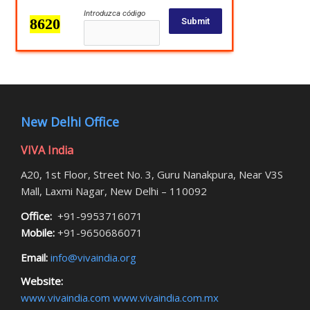
Introduzca código
Submit
New Delhi Office
VIVA India
A20, 1st Floor, Street No. 3, Guru Nanakpura, Near V3S
Mall, Laxmi Nagar, New Delhi – 110092
Office:
+91-9953716071
Mobile:
+91-9650686071
Email:
info@vivaindia.org
Website:
www.vivaindia.com
www.vivaindia.com.mx