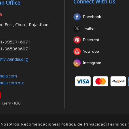
Connect With Us
n Office
a
Facebook
u Fort, Churu, Rajasthan –
Twitter
Pinterest
1-9953716071
1-9650686071
YouTube
@vivaindia.org
Instagram
ndia.com
ndia.com.mx
iserv / ICICI
 Nosotros
|
Recomendaciones
|
Política de Privacidad
|
Términos 