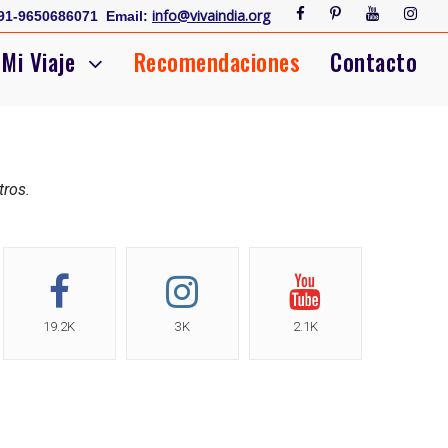
info@vivaindia.org
91-9650686071
Email:
Mi Viaje
Recomendaciones
Contacto
tros.
19.2K
3K
2.1K