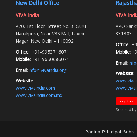
New Delhi Office
Rajastha
VIVA India
VIVA Indi
A20, 1st Floor, Street No. 3, Guru
VPO Sankh
Nanakpura, Near V3S Mall, Laxmi
331303
Nagar, New Delhi – 110092
Office:
+9
Office:
+91-9953716071
Mobile:
+9
Mobile:
+91-9650686071
Email:
info
Email:
info@vivaindia.org
Website:
Website:
www.vivai
www.vivaindia.com
www.vivai
www.vivaindia.com.mx
Pay Now
Secured by F
Página Principal
|
Sobre