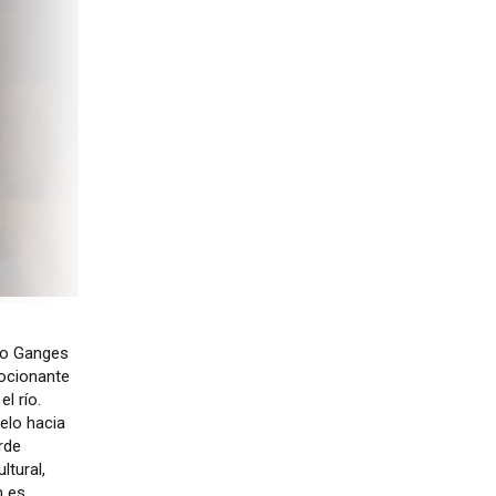
río Ganges
mocionante
l río.
uelo hacia
rde
ltural,
n es