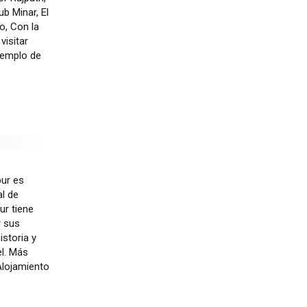
b Minar, El
o, Con la
visitar
 Templo de
pur es
al de
ur tiene
r sus
istoria y
el. Más
 Alojamiento