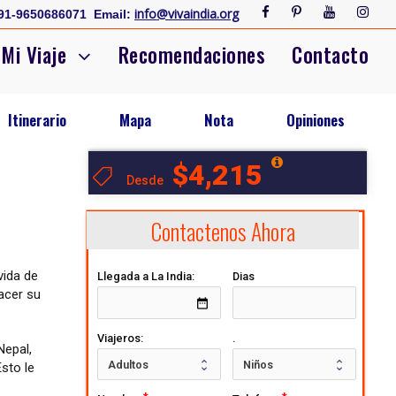
info@vivaindia.org
91-9650686071
Email:
Mi Viaje
Recomendaciones
Contacto
Itinerario
Mapa
Nota
Opiniones
$4,215
Desde
Contactenos Ahora
vida de
Llegada a La India:
Dias
acer su
date_range
Viajeros:
.
Nepal,
sto le