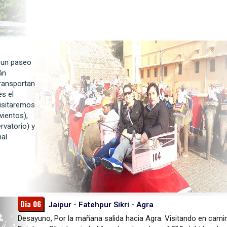
 un paseo
án
transportan
es el
visitaremos
ientos),
rvatorio) y
al.
Dia 06
Jaipur - Fatehpur Sikri - Agra
Desayuno, Por la mañana salida hacia Agra. Visitando en cami