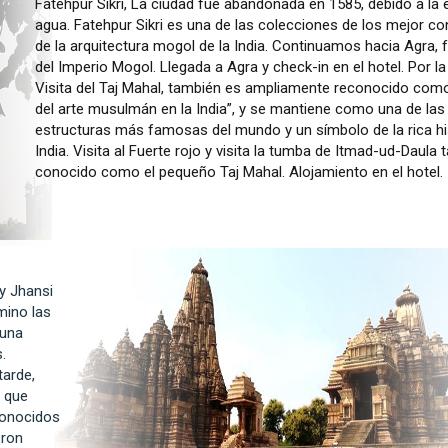
Fatehpur Sikri, La ciudad fue abandonada en 1585, debido a la
agua. Fatehpur Sikri es una de las colecciones de los mejor c
de la arquitectura mogol de la India. Continuamos hacia Agra, f
del Imperio Mogol. Llegada a Agra y check-in en el hotel. Por la
Visita del Taj Mahal, también es ampliamente reconocido como
del arte musulmán en la India”, y se mantiene como una de las
estructuras más famosas del mundo y un símbolo de la rica his
India. Visita al Fuerte rojo y visita la tumba de Itmad-ud-Daula
conocido como el pequeño Taj Mahal. Alojamiento en el hotel.
 y Jhansi
mino las
 una
.
tarde,
s que
conocidos
eron