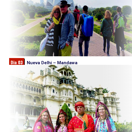
Dia 03
Nueva Delhi – Mandawa
Desayuno, Por la mañana salida por carretera hacia Mandawa 
privado. Este pueblo se ha referido como la “Galería de arte libre
Mandawa está salpicada con mansiones (havelis) fascinantes 
paredes ricamente pintados. Los havelis de Rajastán son algun
más bellas creaciones. Los havelis de Rajastán hablan mucho de
vida de los maharajás. Llegada a Mandawa y check-in en el hotel
tarde visita el pueblo de los havelis pintados increíbles. Tambié
las casas están pintadas con frescos de colores. Alojamiento e