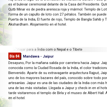
es el bulevar ceremonial delante de la Casa del Presidente. Qutu
Qutb Minar es de piedra arenisca roja y mármol. Templo de Lot
forma de un capullo de loto con 27 pétalos. También se puede 
Puerta de la India, El fuerte de rojo, Templo de Bangla Sahib y
Akshardham. Alojamiento en el hotel.
Dia 04
Mandawa - Jaipur
en el Coche
”.
Desayuno, Por la mañana salida por carretera hacia Jaipur. Jai
que tienen
conocida como la Ciudad Rosada de la India, el color tradicion
as de las
Bienvenido. Aparte de su extravagante arquitectura Rajput, Jaip
 la rica
uno de los mayores bazares del país, conocido sobre todo po
. Por la
artesanías. Jaipur es una de las ciudades de la India con más h
n puede ver
una de las más visitadas. Llegada a Jaipur y check-in en el hot
n el hotel.
tarde visitaremos el templo de Birla y el museo de Albert Hall.
en el hotel.