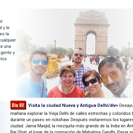
el
 y le
es la
cualquier
ía una
a gente y
ntos
Dia 02
Visita la ciudad Nueva y Antigua Delhi/div>
Desayu
mañana explorar la Vieja Delhi de calles estrechas y coloridos
durante un paseo en rickshaw. Después visitaremos los lugares
ciudad. Jama Masjid, la mezquita más grande de la India en Ant
Raj Ghat, el lugar de la cremación de Mahatma Gandhi. Pasar p