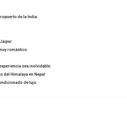
ropuerto de la India.
 Jaipur.
 muy romántico.
experiencia sea inolvidable.
as del Himalaya en Nepal
ondicionado de lujo.