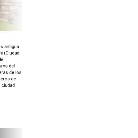
ás antigua
i (Ciudad
de
urna del
eras de los
jeros de
a ciudad