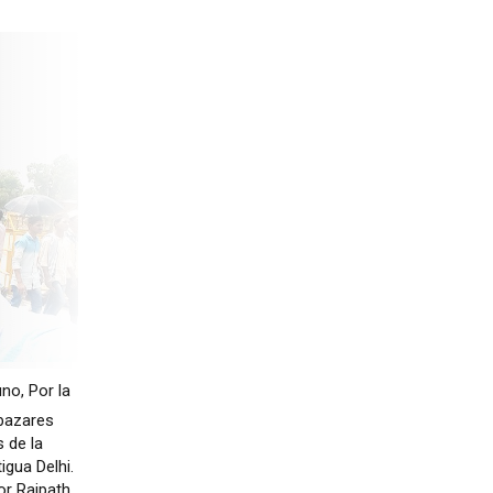
no, Por la
 bazares
 de la
igua Delhi.
or Rajpath,