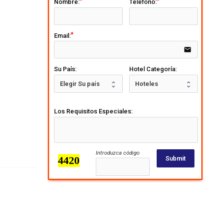
Nombre:
Telefono:
Email:
email
Su País:
Hotel Categoría:
Los Requisitos Especiales:
Introduzca código
Submit