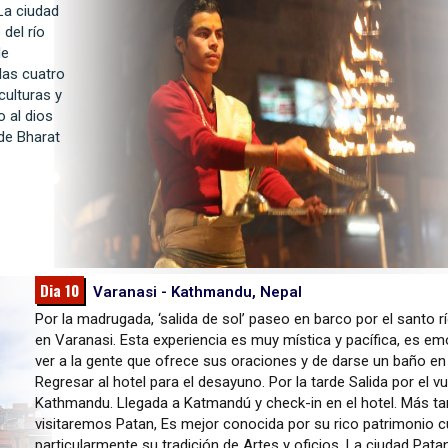
La ciudad
 del río
de
las cuatro
culturas y
o al dios
de Bharat
Dia 10
Varanasi - Kathmandu, Nepal
Por la madrugada, ‘salida de sol’ paseo en barco por el santo 
en Varanasi. Esta experiencia es muy mística y pacífica, es e
ver a la gente que ofrece sus oraciones y de darse un baño en e
Regresar al hotel para el desayuno. Por la tarde Salida por el v
Kathmandu. Llegada a Katmandú y check-in en el hotel. Más ta
visitaremos Patan, Es mejor conocida por su rico patrimonio cu
particularmente su tradición de Artes y oficios. La ciudad Pata