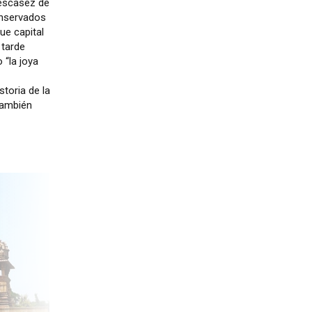
 escasez de
onservados
ue capital
 tarde
 “la joya
toria de la
 también