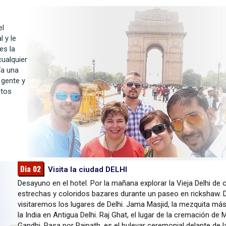
el
 y le
es la
cualquier
ía una
a gente y
ntos
Dia 02
Visita la ciudad DELHI
Desayuno en el hotel. Por la mañana explorar la Vieja Delhi de c
estrechas y coloridos bazares durante un paseo en rickshaw.
visitaremos los lugares de Delhi. Jama Masjid, la mezquita má
la India en Antigua Delhi. Raj Ghat, el lugar de la cremación d
Gandhi. Pasa por Rajpath, es el bulevar ceremonial delante de l