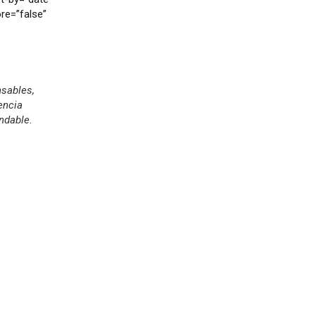
re=”false”
nsables,
encia
ndable.