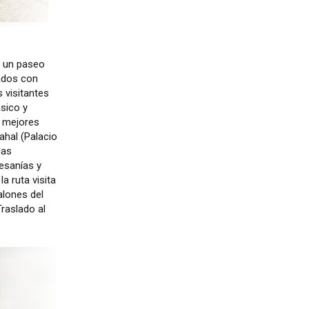
n un paseo
rados con
 visitantes
ásico y
s mejores
hal (Palacio
das
tesanías y
a ruta visita
alones del
Traslado al