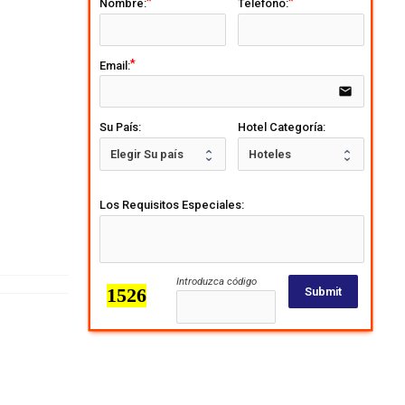
Nombre:
Telefono:
Email:
email
Su País:
Hotel Categoría:
Los Requisitos Especiales:
Introduzca código
Submit