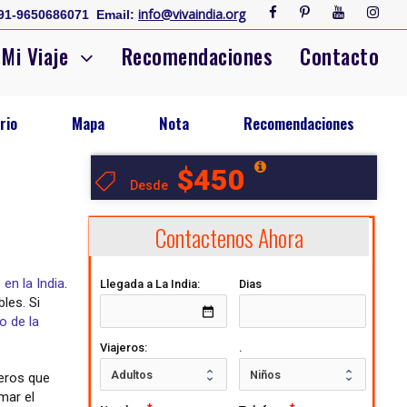
info@vivaindia.org
91-9650686071
Email:
Mi Viaje
Recomendaciones
Contacto
rio
Mapa
Nota
Recomendaciones
$450
Desde
Contactenos Ahora
en la India
.
Llegada a La India:
Dias
les. Si
date_range
o de la
Viajeros:
.
jeros que
mar el