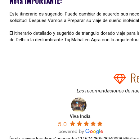
Nota IMPORTANTE:
Este itinerario es sugerido, Puede cambiar de acuerdo sus neces
solicitud. Despues Vamos a Preparar su viaje de sueño inolvidab
El itinerario detallado y sugerido de triangulo dorado viaje para 
de Delhi a la deslumbrante Taj Mahal en Agra con la arquitectura R
R
Las recomendaciones de nues
Viva India
5.0
[gmb-review location=”accounts/111624780578940008536/locat