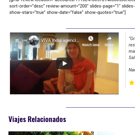
sort-order=”desc” review-amount=”200″ slides-page=”1″ slides-
show-stars=”true” show-date=”false” show-quotes=”true”]
“Gr
res
ma
Sal
Nan
Viajes Relacionados