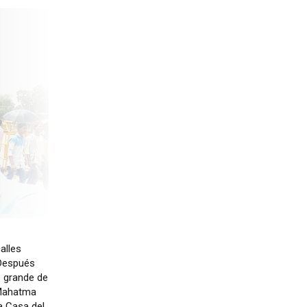
alles
 Después
s grande de
e Mahatma
a Casa del