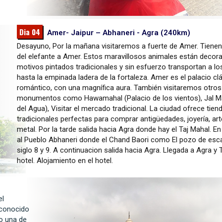
Dia 04
Amer- Jaipur – Abhaneri - Agra (240km)
Desayuno, Por la mañana visitaremos a fuerte de Amer. Tiene
del elefante a Amer. Estos maravillosos animales están deco
motivos pintados tradicionales y sin esfuerzo transportan a los
hasta la empinada ladera de la fortaleza. Amer es el palacio cl
romántico, con una magnífica aura. También visitaremos otro
monumentos como Hawamahal (Palacio de los vientos), Jal Ma
del Agua), Visitar el mercado tradicional. La ciudad ofrece tien
tradicionales perfectas para comprar antigüedades, joyería, ar
metal. Por la tarde salida hacia Agra donde hay el Taj Mahal. En l
al Pueblo Abhaneri donde el Chand Baori como El pozo de esc
siglo 8 y 9. A continuacion salida hacia Agra. Llegada a Agra y 
hotel. Alojamiento en el hotel.
el
econocido
o una de