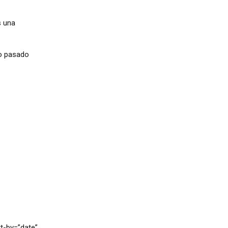
s una
ico pasado
t-by=”date”