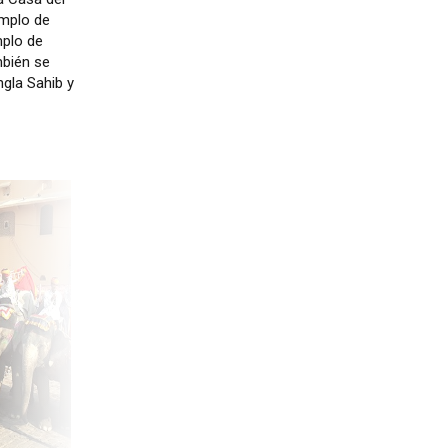
emplo de
mplo de
bién se
ngla Sahib y