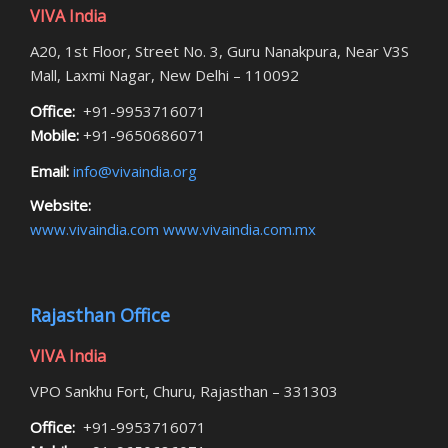
VIVA India
A20, 1st Floor, Street No. 3, Guru Nanakpura, Near V3S
Mall, Laxmi Nagar, New Delhi – 110092
Office:
+91-9953716071
Mobile:
+91-9650686071
Email:
info@vivaindia.org
Website:
www.vivaindia.com
www.vivaindia.com.mx
Rajasthan Office
VIVA India
VPO Sankhu Fort, Churu, Rajasthan – 331303
Office:
+91-9953716071