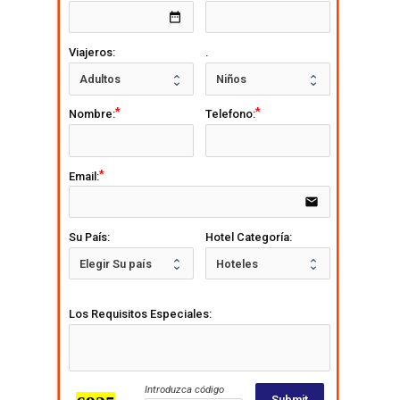
date_range
Viajeros:
.
Nombre:
Telefono:
Email:
email
Su País:
Hotel Categoría:
Los Requisitos Especiales:
Introduzca código
Submit