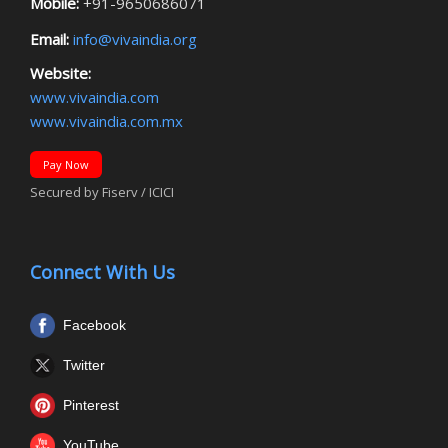
Mobile:
+91-9650686071
Email:
info@vivaindia.org
Website:
www.vivaindia.com
www.vivaindia.com.mx
Pay Now
Secured by Fiserv / ICICI
Connect With Us
Facebook
Twitter
Pinterest
YouTube