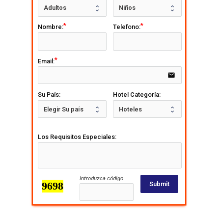
Nombre:
Telefono:
Email:
email
Su País:
Hotel Categoría:
Los Requisitos Especiales:
Introduzca código
Submit