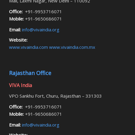
Mall, Laxmi Nagar, New Delhi – 110092
Office:
+91-9953716071
Mobile:
+91-9650686071
Email:
info@vivaindia.org
Website:
www.vivaindia.com
www.vivaindia.com.mx
Rajasthan Office
VIVA India
VPO Sankhu Fort, Churu, Rajasthan – 331303
Office:
+91-9953716071
Mobile:
+91-9650686071
Email:
info@vivaindia.org