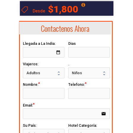
$1,800
Desde
Contactenos Ahora
Llegada a La India:
Dias
date_range
Viajeros:
.
Nombre:
Telefono:
Email:
email
Su País:
Hotel Categoría: