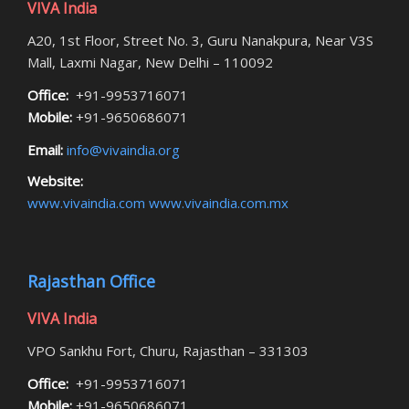
VIVA India
A20, 1st Floor, Street No. 3, Guru Nanakpura, Near V3S
Mall, Laxmi Nagar, New Delhi – 110092
Office:
+91-9953716071
Mobile:
+91-9650686071
Email:
info@vivaindia.org
Website:
www.vivaindia.com
www.vivaindia.com.mx
Rajasthan Office
VIVA India
VPO Sankhu Fort, Churu, Rajasthan – 331303
Office:
+91-9953716071
Mobile:
+91-9650686071