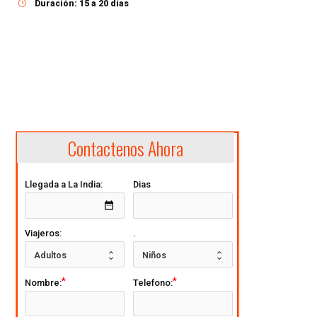
Duración: 15 a 20 dias
Contactenos Ahora
Llegada a La India:
Dias
date_range
Viajeros:
.
Nombre:
Telefono: