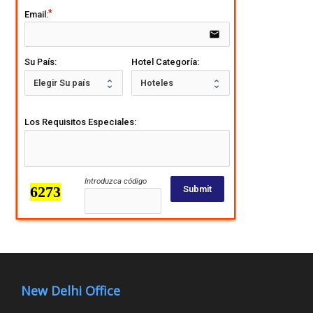
Email:
email
Su País:
Hotel Categoría:
Los Requisitos Especiales:
Introduzca código
Submit
New Delhi Office