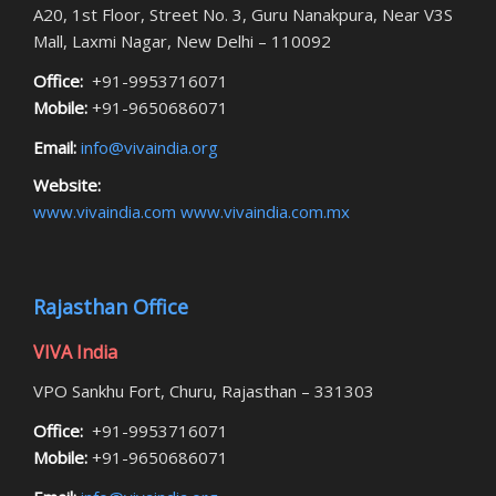
A20, 1st Floor, Street No. 3, Guru Nanakpura, Near V3S
Mall, Laxmi Nagar, New Delhi – 110092
Office:
+91-9953716071
Mobile:
+91-9650686071
Email:
info@vivaindia.org
Website:
www.vivaindia.com
www.vivaindia.com.mx
Rajasthan Office
VIVA India
VPO Sankhu Fort, Churu, Rajasthan – 331303
Office:
+91-9953716071
Mobile:
+91-9650686071