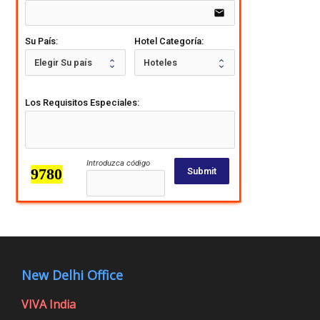
email
Su País:
Hotel Categoría:
Los Requisitos Especiales:
Introduzca código
Submit
New Delhi Office
VIVA India