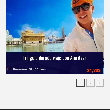
Tringulo dorado viaje con Amritsar
Duración: 08 a 11 dias
$1,333
1
2