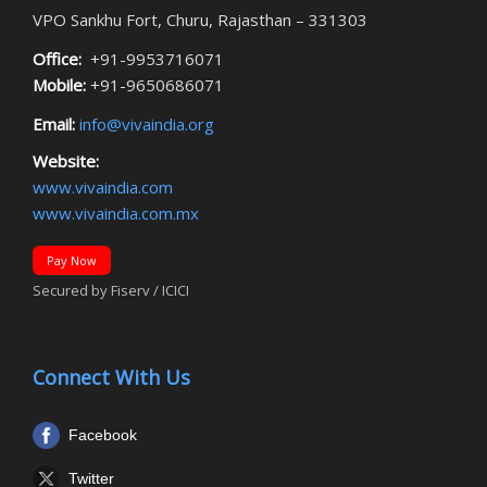
VPO Sankhu Fort, Churu, Rajasthan – 331303
Office:
+91-9953716071
Mobile:
+91-9650686071
Email:
info@vivaindia.org
Website:
www.vivaindia.com
www.vivaindia.com.mx
Pay Now
Secured by Fiserv / ICICI
Connect With Us
Facebook
Twitter