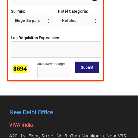
Su País:
Hotel Categoría:
Los Requisitos Especiales:
Introduzca código
Submit
New Delhi Office
VIVA India
A20, 1st Floor, Street No. 3, Guru Nanakpura, Near V3S