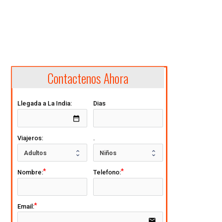
Contactenos Ahora
Llegada a La India:
Dias
date_range
Viajeros:
.
Nombre:
Telefono:
Email:
email