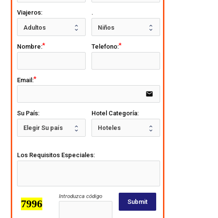
Viajeros:
.
Nombre:
Telefono:
Email:
email
Su País:
Hotel Categoría:
Los Requisitos Especiales:
Introduzca código
Submit