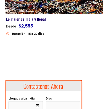
Lo major de India y Nepal
$2,555
Desde
Duración: 15 a 20 dias
Contactenos Ahora
Llegada a La India:
Dias
date_range