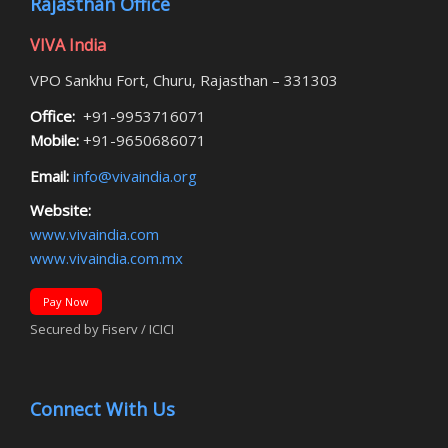
Rajasthan Office
VIVA India
VPO Sankhu Fort, Churu, Rajasthan – 331303
Office:
+91-9953716071
Mobile:
+91-9650686071
Email:
info@vivaindia.org
Website:
www.vivaindia.com
www.vivaindia.com.mx
Pay Now
Secured by Fiserv / ICICI
Connect With Us