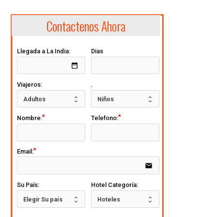
Contactenos Ahora
Llegada a La India:
Dias
date_range
Viajeros:
.
Nombre:
Telefono:
Email:
email
Su País:
Hotel Categoría: