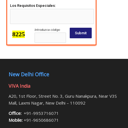
Los Requisitos Especiales:
Introduzca código
Submit
New Delhi Office
VIVA India
A20, 1st Floor, Street No. 3, Guru Nanakpura, Near V3S
Mall, Laxmi Nagar, New Delhi – 110092
Office:
+91-9953716071
Mobile:
+91-9650686071