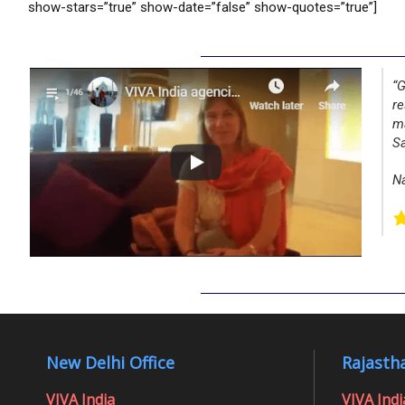
show-stars=”true” show-date=”false” show-quotes=”true”]
“G
re
ma
Sa
Na
New Delhi Office
Rajastha
VIVA India
VIVA Indi