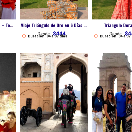
Viajes de Triángulo Dorado – Tour Clásico Delhi, Agra y Jaipur
Viaje Triángulo de Oro en 6 Días – Delhi, Agra y Jaipur
Triangulo Dora
$444
$4
Desde
Desde
Duración: 04 a 07 dias
Duración: 04 a 07