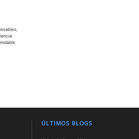
onsables,
iencia
endable.
ÚLTIMOS BLOGS