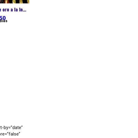
Viaje de triangulo de oro a la India
50
 dias
t-by=”date”
re=”false”