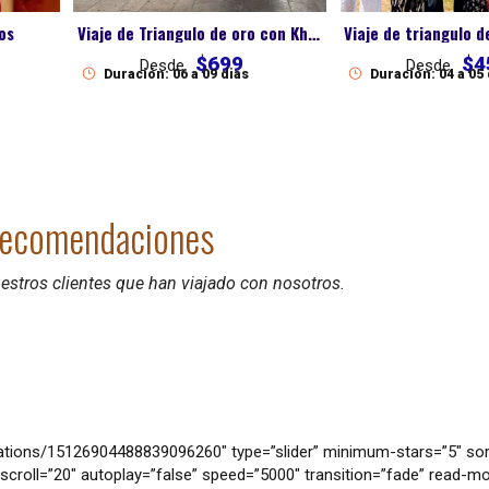
os
Viaje de Triangulo de oro con Khajuraho
$699
$4
Desde
Desde
Duración: 06 a 09 dias
Duración: 04 a 05
ecomendaciones
stros clientes que han viajado con nosotros.
ions/15126904488839096260″ type=”slider” minimum-stars=”5″ sor
scroll=”20″ autoplay=”false” speed=”5000″ transition=”fade” read-mo