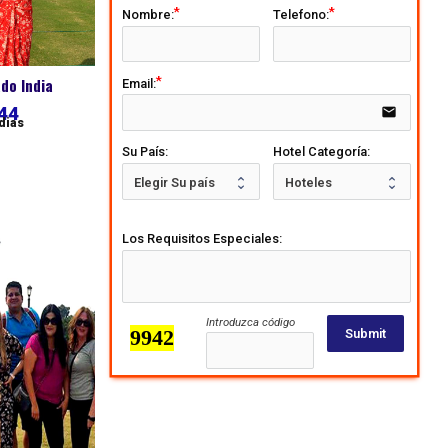
Nombre:
Telefono:
do India
Email:
44
email
 dias
Su País:
Hotel Categoría:
Los Requisitos Especiales:
Introduzca código
Submit