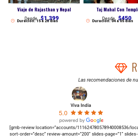
Taj Mahal Con Templ
Viaje de Rajasthan y Nepal
$450
$1,399
Desde
Desde
Duración: 04 a 05 dias
Duración: 15 a 20 dias
R
Las recomendaciones de nue
Viva India
5.0
[gmb-review location=”accounts/111624780578940008536/locat
sort-order=”desc” review-amount=”200″ slides-page=”1″ slides-