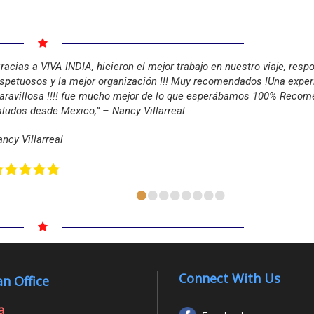
racias a VIVA INDIA, hicieron el mejor trabajo en nuestro viaje, resp
spetuosos y la mejor organización !!! Muy recomendados !Una exper
ravillosa !!!! fue mucho mejor de lo que esperábamos 100% Recom
ludos desde Mexico,” – Nancy Villarreal
ncy Villarreal
•
•
•
•
•
•
•
•
Connect With Us
n Office
a