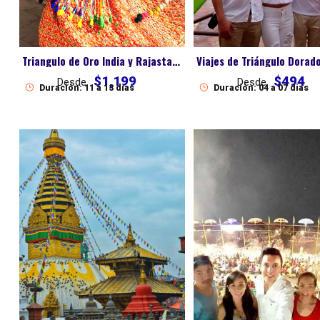
Triangulo de Oro India y Rajastan La Esencia Imperial de la India
$1,199
$494
Desde
Desde
Duración: 11 a 13 dias
Duración: 04 a 07 dias