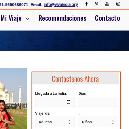
info@vivaindia.org
91-9650686071
Email:
Mi Viaje
Recomendaciones
Contacto
Contactenos Ahora
Llegada a La India:
Dias
date_range
Viajeros:
.