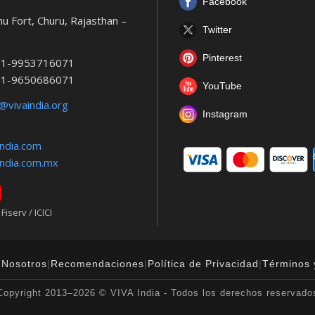
Facebook
u Fort, Churu, Rajasthan –
Twitter
Pinterest
1-9953716071
1-9650686071
YouTube
@vivaindia.org
Instagram
ndia.com
ndia.com.mx
iserv / ICICI
 Nosotros
|
Recomendaciones
|
Política de Privacidad
|
Términos 
Copyright 2013–2026 © VIVA India - Todos los derechos reservado