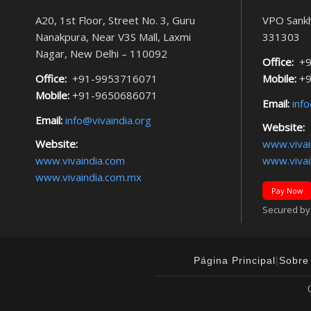
A20, 1st Floor, Street No. 3, Guru
VPO Sankh
Nanakpura, Near V3S Mall, Laxmi
331303
Nagar, New Delhi – 110092
Office:
+9
Office:
+91-9953716071
Mobile:
+9
Mobile:
+91-9650686071
Email:
info
Email:
info@vivaindia.org
Website:
Website:
www.vivai
www.vivaindia.com
www.vivai
www.vivaindia.com.mx
Pay Now
Secured by F
Página Principal
|
Sobre