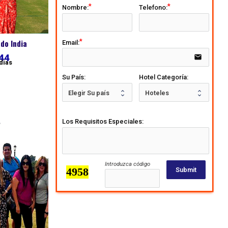
Nombre:
Telefono:
do India
Email:
44
email
 dias
Su País:
Hotel Categoría:
Los Requisitos Especiales:
Introduzca código
Submit