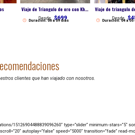
os
Viaje de Triangulo de oro con Khajuraho
$699
$4
Desde
Desde
Duración: 06 a 09 dias
Duración: 04 a 05
ecomendaciones
stros clientes que han viajado con nosotros.
ions/15126904488839096260″ type=”slider” minimum-stars=”5″ sor
scroll=”20″ autoplay=”false” speed=”5000″ transition=”fade” read-mo