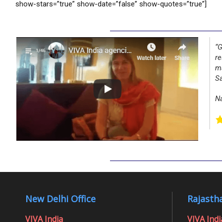
show-stars=”true” show-date=”false” show-quotes=”true”]
“G
re
ma
Sa
Na
New Delhi Office
Rajastha
VIVA India
VIVA Indi