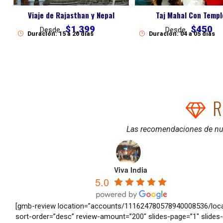
Taj Mahal Con Templ
Viaje de Rajasthan y Nepal
$450
$1,399
Desde
Desde
Duración: 04 a 05 dias
Duración: 15 a 20 dias
R
Las recomendaciones de nue
Viva India
5.0
[gmb-review location=”accounts/111624780578940008536/locat
sort-order=”desc” review-amount=”200″ slides-page=”1″ slides-