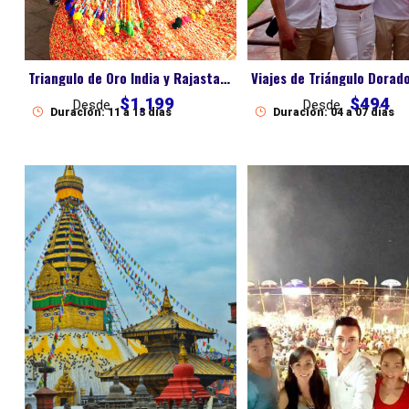
Triangulo de Oro India y Rajastan La Esencia Imperial de la India
$1,199
$494
Desde
Desde
Duración: 11 a 13 dias
Duración: 04 a 07 dias