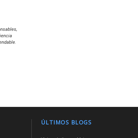
onsables,
iencia
endable.
ÚLTIMOS BLOGS