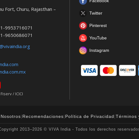
Facebook
u Fort, Churu, Rajasthan –
Twitter
Pinterest
1-9953716071
1-9650686071
YouTube
@vivaindia.org
Instagram
ndia.com
ndia.com.mx
iserv / ICICI
 Nosotros
|
Recomendaciones
|
Política de Privacidad
|
Términos 
Copyright 2013–2026 © VIVA India - Todos los derechos reservado