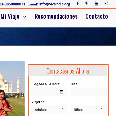
info@vivaindia.org
91-9650686071
Email:
Mi Viaje
Recomendaciones
Contacto
Contactenos Ahora
Llegada a La India:
Dias
date_range
Viajeros:
.