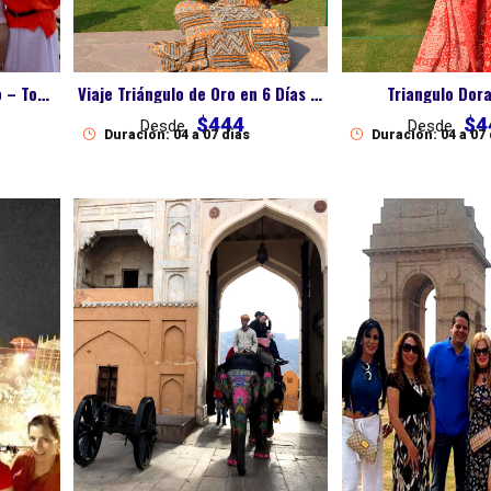
Viajes de Triángulo Dorado – Tour Clásico Delhi, Agra y Jaipur
Viaje Triángulo de Oro en 6 Días – Delhi, Agra y Jaipur
Triangulo Dora
$444
$4
Desde
Desde
Duración: 04 a 07 dias
Duración: 04 a 07