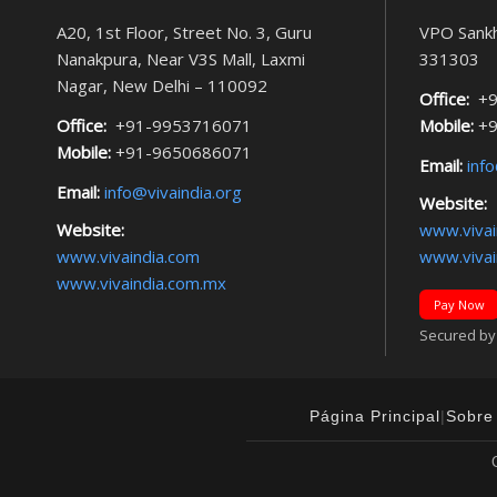
A20, 1st Floor, Street No. 3, Guru
VPO Sankh
Nanakpura, Near V3S Mall, Laxmi
331303
Nagar, New Delhi – 110092
Office:
+9
Office:
+91-9953716071
Mobile:
+9
Mobile:
+91-9650686071
Email:
info
Email:
info@vivaindia.org
Website:
Website:
www.vivai
www.vivaindia.com
www.vivai
www.vivaindia.com.mx
Pay Now
Secured by F
Página Principal
|
Sobre