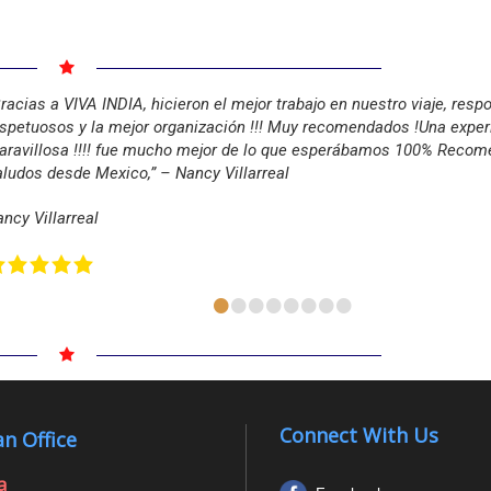
racias a VIVA INDIA, hicieron el mejor trabajo en nuestro viaje, resp
spetuosos y la mejor organización !!! Muy recomendados !Una exper
ravillosa !!!! fue mucho mejor de lo que esperábamos 100% Recom
ludos desde Mexico,” – Nancy Villarreal
ncy Villarreal
•
•
•
•
•
•
•
•
Connect With Us
n Office
a