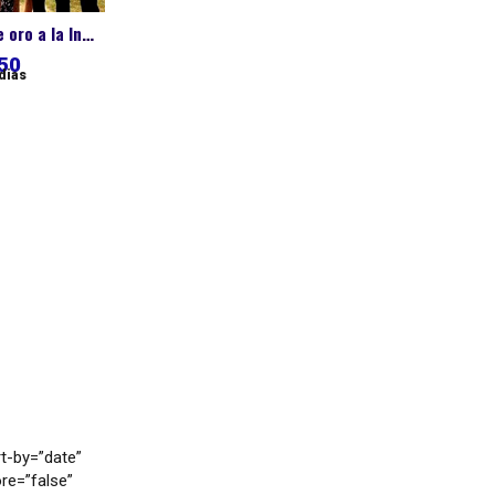
Viaje de triangulo de oro a la India
50
 dias
t-by=”date”
re=”false”