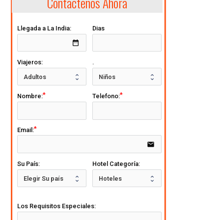
Contactenos Ahora
Llegada a La India:
Dias
date_range
Viajeros:
.
Nombre:
Telefono:
Email:
email
Su País:
Hotel Categoría:
Los Requisitos Especiales: