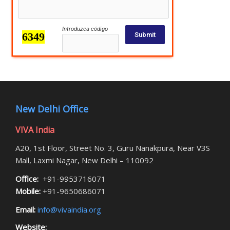
Introduzca código
Submit
New Delhi Office
VIVA India
A20, 1st Floor, Street No. 3, Guru Nanakpura, Near V3S
Mall, Laxmi Nagar, New Delhi – 110092
Office:
+91-9953716071
Mobile:
+91-9650686071
Email:
info@vivaindia.org
Website: