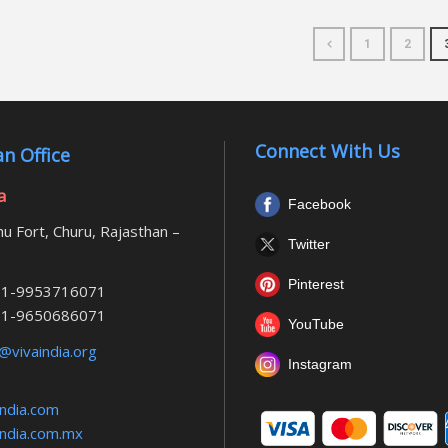
1
2
Connect With Us
n Office
a
Facebook
u Fort, Churu, Rajasthan –
Twitter
Pinterest
1-9953716071
1-9650686071
YouTube
@vivaindia.org
Instagram
ndia.com
ndia.com.mx