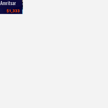
 Amritsar
$1,333