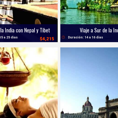
la India con Nepal y Tibet
Viaje a Sur de la In
15 a 25 dias
Duración: 14 a 16 dias
$4,215