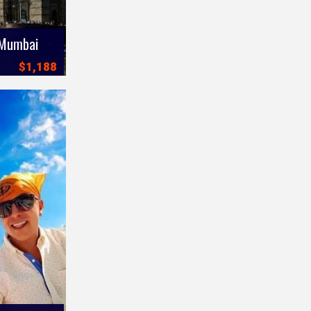
 Mumbai
$1,188