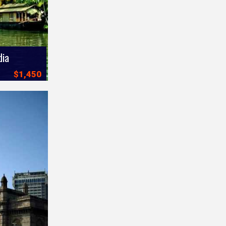
dia
$1,450