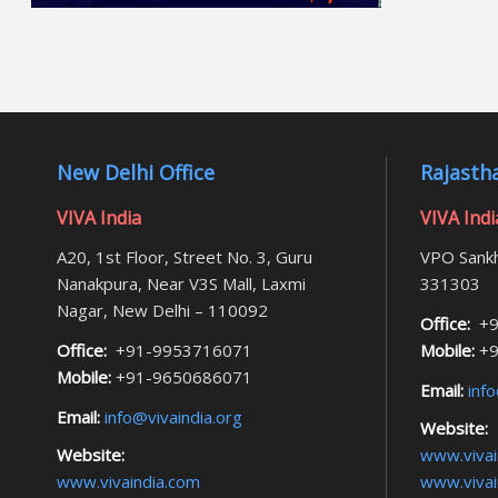
New Delhi Office
Rajastha
VIVA India
VIVA Indi
A20, 1st Floor, Street No. 3, Guru
VPO Sankh
Nanakpura, Near V3S Mall, Laxmi
331303
Nagar, New Delhi – 110092
Office:
+9
Office:
+91-9953716071
Mobile:
+9
Mobile:
+91-9650686071
Email:
info
Email:
info@vivaindia.org
Website:
Website:
www.vivai
www.vivaindia.com
www.vivai