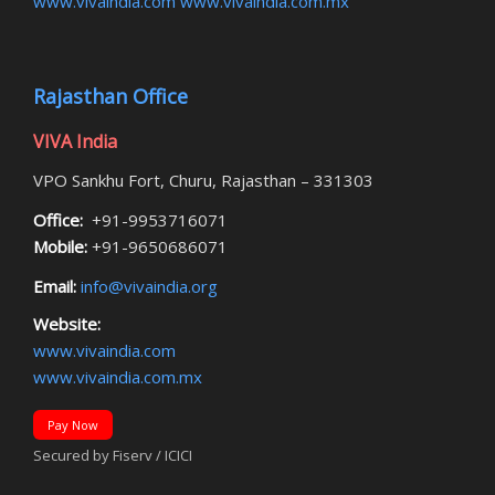
www.vivaindia.com
www.vivaindia.com.mx
Rajasthan Office
VIVA India
VPO Sankhu Fort, Churu, Rajasthan – 331303
Office:
+91-9953716071
Mobile:
+91-9650686071
Email:
info@vivaindia.org
Website:
www.vivaindia.com
www.vivaindia.com.mx
Pay Now
Secured by Fiserv / ICICI