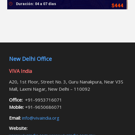
Duración: 04 a 07 dias
$444
New Delhi Office
VIVA India
A20, 1st Floor, Street No. 3, Guru Nanakpura, Near V3S
Mall, Laxmi Nagar, New Delhi – 110092
Office:
+91-9953716071
Mobile:
+91-9650686071
Email:
info@vivaindia.org
Website: