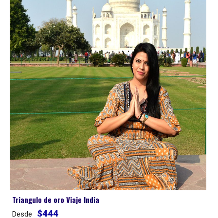
Triangulo de oro Viaje India
$444
Desde