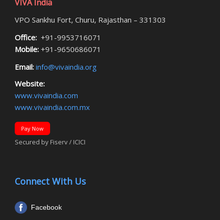
VIVA India
VPO Sankhu Fort, Churu, Rajasthan – 331303
Office:
+91-9953716071
Mobile:
+91-9650686071
Email:
info@vivaindia.org
Website:
www.vivaindia.com
www.vivaindia.com.mx
Pay Now
Secured by Fiserv / ICICI
Connect With Us
Facebook