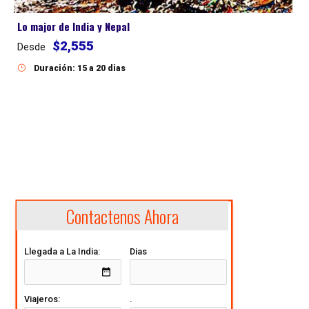
Lo major de India y Nepal
$2,555
Desde
Duración: 15 a 20 dias
Contactenos Ahora
Llegada a La India:
Dias
date_range
Viajeros:
.