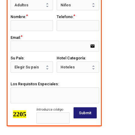
Nombre:
Telefono:
Email:
email
Su País:
Hotel Categoría:
Los Requisitos Especiales:
Introduzca código
Submit