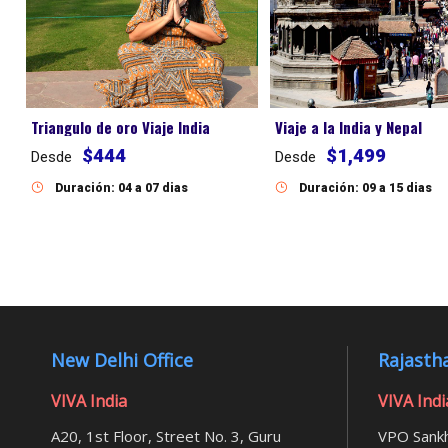
Triangulo de oro Viaje India
Viaje a la India y Nepal
$444
$1,499
Desde
Desde
Duración: 04 a 07 dias
Duración: 09 a 15 dias
New Delhi Office
Rajastha
VIVA India
VIVA Indi
A20, 1st Floor, Street No. 3, Guru
VPO Sankh