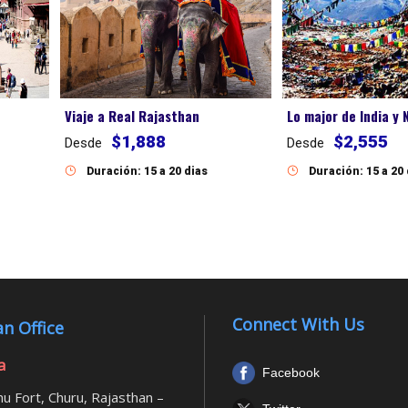
Viaje a Real Rajasthan
Lo major de India y 
$1,888
$2,555
Desde
Desde
Duración: 15 a 20 dias
Duración: 15 a 20
Connect With Us
n Office
a
Facebook
u Fort, Churu, Rajasthan –