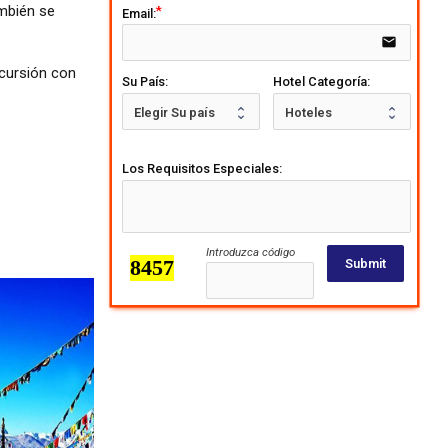
ambién se
Email:
email
xcursión con
Su País:
Hotel Categoría:
Los Requisitos Especiales:
Introduzca código
Submit