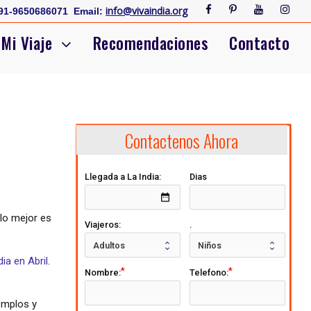
info@vivaindia.org
91-9650686071
Email:
Mi Viaje
Recomendaciones
Contacto
Contactenos Ahora
Llegada a La India:
Dias
date_range
 lo mejor es
Viajeros:
.
dia en Abril
.
Nombre:
Telefono:
emplos y