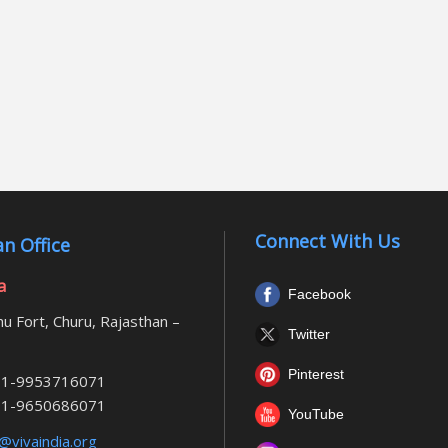
Connect With Us
n Office
a
Facebook
u Fort, Churu, Rajasthan –
Twitter
Pinterest
1-9953716071
1-9650686071
YouTube
@vivaindia.org