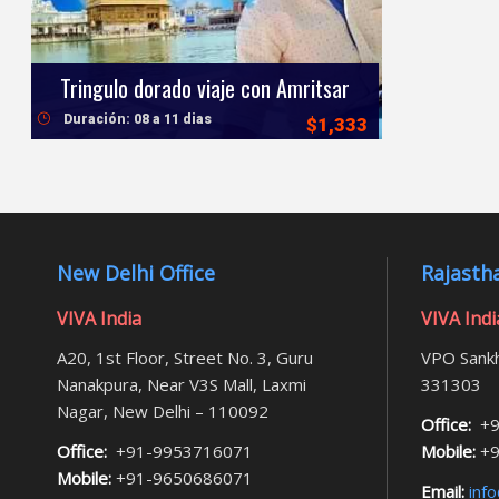
Tringulo dorado viaje con Amritsar
Duración: 08 a 11 dias
$1,333
New Delhi Office
Rajastha
VIVA India
VIVA Indi
A20, 1st Floor, Street No. 3, Guru
VPO Sankh
Nanakpura, Near V3S Mall, Laxmi
331303
Nagar, New Delhi – 110092
Office:
+9
Office:
+91-9953716071
Mobile:
+9
Mobile:
+91-9650686071
Email:
info