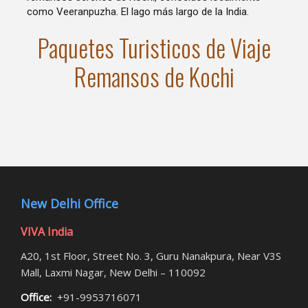
como Veeranpuzha. El lago más largo de la India.
Paquetes Turisticos de Viaje
Remansos de Kochi
New Delhi Office
VIVA India
A20, 1st Floor, Street No. 3, Guru Nanakpura, Near V3S
Mall, Laxmi Nagar, New Delhi – 110092
Office:
+91-9953716071