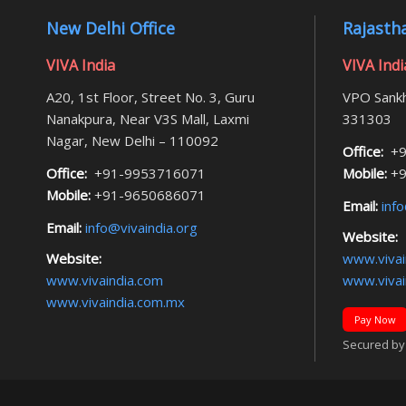
New Delhi Office
Rajastha
VIVA India
VIVA Indi
A20, 1st Floor, Street No. 3, Guru
VPO Sankh
Nanakpura, Near V3S Mall, Laxmi
331303
Nagar, New Delhi – 110092
Office:
+9
Office:
+91-9953716071
Mobile:
+9
Mobile:
+91-9650686071
Email:
info
Email:
info@vivaindia.org
Website:
Website:
www.vivai
www.vivaindia.com
www.vivai
www.vivaindia.com.mx
Pay Now
Secured by F