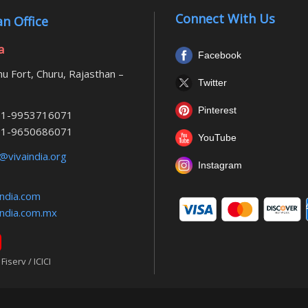
Connect With Us
n Office
a
Facebook
u Fort, Churu, Rajasthan –
Twitter
Pinterest
1-9953716071
1-9650686071
YouTube
@vivaindia.org
Instagram
ndia.com
ndia.com.mx
iserv / ICICI