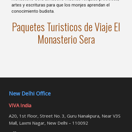
artes y escrituras para que los monjes aprendan el
conocimiento budista.
Paquetes Turisticos de Viaje El
Monasterio Sera
New Delhi Office
VIVA India
A20, 1st Floor, Street No. 3, Guru Nanakpura, Near V3S
Mall, Laxmi Nagar, New Delhi – 110092