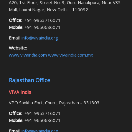
A20, 1st Floor, Street No. 3, Guru Nanakpura, Near V3S
Mall, Laxmi Nagar, New Delhi – 110092
Office:
+91-9953716071
Mobile:
+91-9650686071
Email:
info@vivaindia.org
Website:
www.vivaindia.com
www.vivaindia.com.mx
Rajasthan Office
VIVA India
VPO Sankhu Fort, Churu, Rajasthan – 331303
Office:
+91-9953716071
Mobile:
+91-9650686071
Email:
info@vivaindia.org