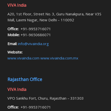
VIVA India
A20, 1st Floor, Street No. 3, Guru Nanakpura, Near V3S
Mall, Laxmi Nagar, New Delhi – 110092
Office:
+91-9953716071
Mobile:
+91-9650686071
Email:
info@vivaindia.org
Website:
www.vivaindia.com
www.vivaindia.com.mx
Rajasthan Office
VIVA India
VPO Sankhu Fort, Churu, Rajasthan – 331303
Office:
+91-9953716071