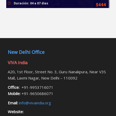
Duración: 04 a 07 dias
$444
New Delhi Office
VIVA India
A20, 1st Floor, Street No. 3, Guru Nanakpura, Near V3S
Mall, Laxmi Nagar, New Delhi – 110092
Office:
+91-9953716071
Mobile:
+91-9650686071
Email:
info@vivaindia.org
Website: