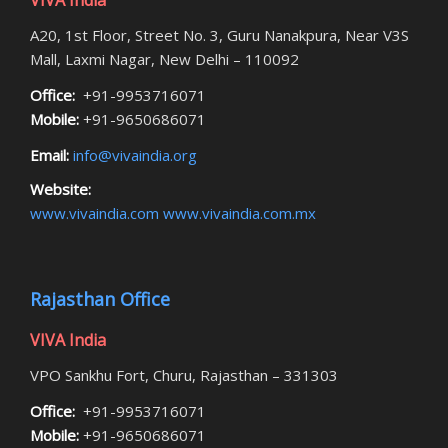
A20, 1st Floor, Street No. 3, Guru Nanakpura, Near V3S
Mall, Laxmi Nagar, New Delhi – 110092
Office:
+91-9953716071
Mobile:
+91-9650686071
Email:
info@vivaindia.org
Website:
www.vivaindia.com
www.vivaindia.com.mx
Rajasthan Office
VIVA India
VPO Sankhu Fort, Churu, Rajasthan – 331303
Office:
+91-9953716071
Mobile:
+91-9650686071