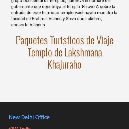
grupo occidental de templos, que lleva el nombre del
gobernante que construyó el templo. El rayo A sobre la
entrada de este hermoso templo vaishnavita muestra la
trinidad de Brahma, Vishnu y Shiva con Lakshmi,
consorte Vishnus.
Paquetes Turisticos de Viaje
Templo de Lakshmana
Khajuraho
New Delhi Office
VIVA India