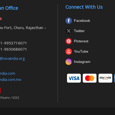
Connect With Us
n Office
a
Facebook
u Fort, Churu, Rajasthan –
Twitter
Pinterest
1-9953716071
1-9650686071
YouTube
@vivaindia.org
Instagram
ndia.com
ndia.com.mx
iserv / ICICI