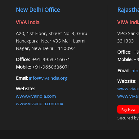
New Delhi Office
Rajastha
VIVA India
VIVA Indi
A20, 1st Floor, Street No. 3, Guru
VPO Sankh
Nanakpura, Near V3S Mall, Laxmi
331303
Nagar, New Delhi – 110092
Office:
+9
Office:
+91-9953716071
Mobile:
+9
Mobile:
+91-9650686071
Email:
info
Email:
info@vivaindia.org
Website:
Website:
www.vivai
www.vivaindia.com
www.vivai
www.vivaindia.com.mx
Pay Now
Secured by F