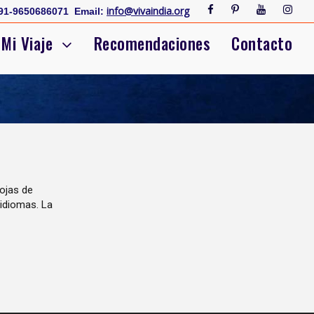
info@vivaindia.org
91-9650686071
Email:
Mi Viaje
Recomendaciones
Contacto
hojas de
 idiomas. La