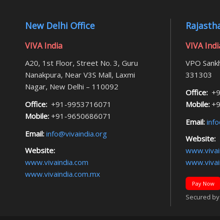
New Delhi Office
Rajastha
VIVA India
VIVA Indi
A20, 1st Floor, Street No. 3, Guru
VPO Sankh
Nanakpura, Near V3S Mall, Laxmi
331303
Nagar, New Delhi – 110092
Office:
+9
Office:
+91-9953716071
Mobile:
+9
Mobile:
+91-9650686071
Email:
info
Email:
info@vivaindia.org
Website:
Website:
www.vivai
www.vivaindia.com
www.vivai
www.vivaindia.com.mx
Pay Now
Secured by F