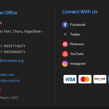
Connect With Us
n Office
a
Facebook
u Fort, Churu, Rajasthan –
Twitter
Pinterest
1-9953716071
1-9650686071
YouTube
@vivaindia.org
Instagram
ndia.com
ndia.com.mx
iserv / ICICI