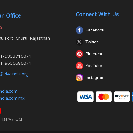
Connect With Us
n Office
a
Facebook
u Fort, Churu, Rajasthan –
Twitter
Pinterest
1-9953716071
1-9650686071
YouTube
@vivaindia.org
Instagram
ndia.com
ndia.com.mx
iserv / ICICI