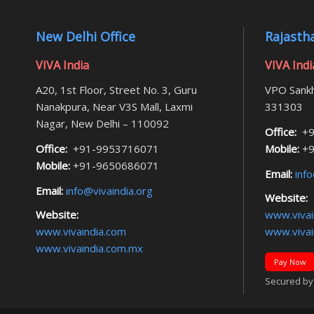
New Delhi Office
Rajastha
VIVA India
VIVA Indi
A20, 1st Floor, Street No. 3, Guru
VPO Sankh
Nanakpura, Near V3S Mall, Laxmi
331303
Nagar, New Delhi – 110092
Office:
+9
Office:
+91-9953716071
Mobile:
+9
Mobile:
+91-9650686071
Email:
info
Email:
info@vivaindia.org
Website:
Website:
www.vivai
www.vivaindia.com
www.vivai
www.vivaindia.com.mx
Pay Now
Secured by F