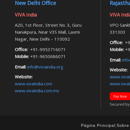
New Delhi Office
Rajastha
VIVA India
VIVA Indi
A20, 1st Floor, Street No. 3, Guru
VPO Sankh
Nanakpura, Near V3S Mall, Laxmi
331303
Nagar, New Delhi – 110092
Office:
+9
Office:
+91-9953716071
Mobile:
+9
Mobile:
+91-9650686071
Email:
info
Email:
info@vivaindia.org
Website:
Website:
www.vivai
www.vivaindia.com
www.vivai
www.vivaindia.com.mx
Pay Now
Secured by F
Página Principal
|
Sobre