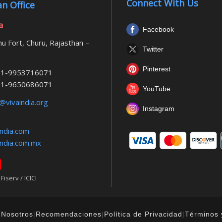
Connect With Us
n Office
a
Facebook
u Fort, Churu, Rajasthan –
Twitter
Pinterest
1-9953716071
1-9650686071
YouTube
@vivaindia.org
Instagram
ndia.com
ndia.com.mx
iserv / ICICI
 Nosotros
|
Recomendaciones
|
Política de Privacidad
|
Términos 