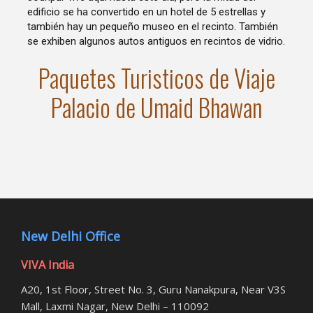
edificio se ha convertido en un hotel de 5 estrellas y
también hay un pequeño museo en el recinto. También
se exhiben algunos autos antiguos en recintos de vidrio.
Paquetes Turisticos de Viaje
Palacio de Umaid Bhawan
New Delhi Office
VIVA India
A20, 1st Floor, Street No. 3, Guru Nanakpura, Near V3S
Mall, Laxmi Nagar, New Delhi – 110092