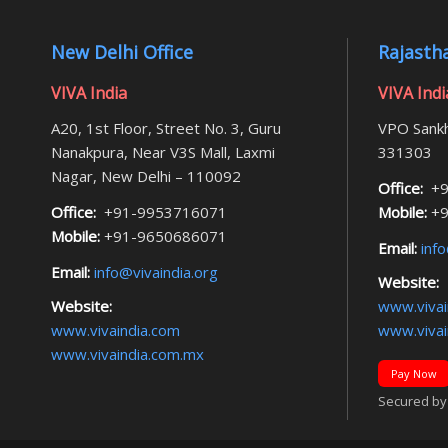
New Delhi Office
Rajastha
VIVA India
VIVA Indi
A20, 1st Floor, Street No. 3, Guru
VPO Sankh
Nanakpura, Near V3S Mall, Laxmi
331303
Nagar, New Delhi – 110092
Office:
+9
Office:
+91-9953716071
Mobile:
+9
Mobile:
+91-9650686071
Email:
info
Email:
info@vivaindia.org
Website:
Website:
www.vivai
www.vivaindia.com
www.vivai
www.vivaindia.com.mx
Pay Now
Secured by F