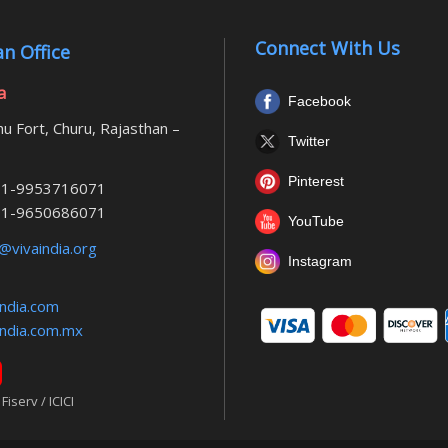
Connect With Us
n Office
a
Facebook
u Fort, Churu, Rajasthan –
Twitter
Pinterest
1-9953716071
1-9650686071
YouTube
@vivaindia.org
Instagram
ndia.com
ndia.com.mx
iserv / ICICI