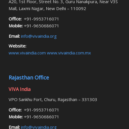
A20, 1st Floor, Street No. 3, Guru Nanakpura, Near V3S
Mall, Laxmi Nagar, New Delhi – 110092
Office:
+91-9953716071
Mobile:
+91-9650686071
Email:
info@vivaindia.org
Website:
www.vivaindia.com
www.vivaindia.com.mx
Rajasthan Office
VIVA India
VPO Sankhu Fort, Churu, Rajasthan – 331303
Office:
+91-9953716071
Mobile:
+91-9650686071
Email:
info@vivaindia.org