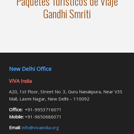
Paquetes Turisticos de Viaje
Gandhi Smriti
New Delhi Office
VIVA India
A20, 1st Floor, Street No. 3, Guru Nanakpura, Near V3S
Mall, Laxmi Nagar, New Delhi – 110092
Office:
+91-9953716071
Mobile:
+91-9650686071
Email:
info@vivaindia.org