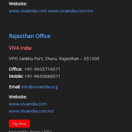
Website:
www.vivaindia.com
www.vivaindia.com.mx
Rajasthan Office
VIVA India
VPO Sankhu Fort, Churu, Rajasthan – 331303
Office:
+91-9953716071
Mobile:
+91-9650686071
Email:
info@vivaindia.org
Website:
www.vivaindia.com
www.vivaindia.com.mx
Pay Now
Secured by Fiserv / ICICI