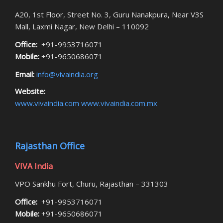
A20, 1st Floor, Street No. 3, Guru Nanakpura, Near V3S
Mall, Laxmi Nagar, New Delhi – 110092
Office:
+91-9953716071
Mobile:
+91-9650686071
Email:
info@vivaindia.org
Website:
www.vivaindia.com
www.vivaindia.com.mx
Rajasthan Office
VIVA India
VPO Sankhu Fort, Churu, Rajasthan – 331303
Office:
+91-9953716071
Mobile:
+91-9650686071