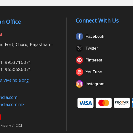
Connect With Us
n Office
a
Facebook
u Fort, Churu, Rajasthan –
Twitter
Pinterest
1-9953716071
1-9650686071
YouTube
@vivaindia.org
Instagram
ndia.com
ndia.com.mx
iserv / ICICI