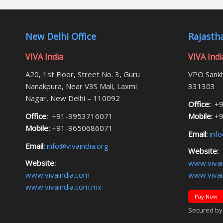
New Delhi Office
Rajastha
VIVA India
VIVA Indi
A20, 1st Floor, Street No. 3, Guru
VPO Sankh
Nanakpura, Near V3S Mall, Laxmi
331303
Nagar, New Delhi – 110092
Office:
+9
Office:
+91-9953716071
Mobile:
+9
Mobile:
+91-9650686071
Email:
info
Email:
info@vivaindia.org
Website:
Website:
www.vivai
www.vivaindia.com
www.vivai
www.vivaindia.com.mx
Pay Now
Secured by F