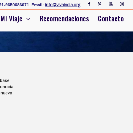
info@vivaindia.org
91-9650686071
Email:
Mi Viaje
Recomendaciones
Contacto
 base
conocía
a nueva