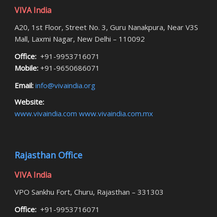
VIVA India
A20, 1st Floor, Street No. 3, Guru Nanakpura, Near V3S
Mall, Laxmi Nagar, New Delhi – 110092
Office:
+91-9953716071
Mobile:
+91-9650686071
Email:
info@vivaindia.org
Website:
www.vivaindia.com
www.vivaindia.com.mx
Rajasthan Office
VIVA India
VPO Sankhu Fort, Churu, Rajasthan – 331303
Office:
+91-9953716071